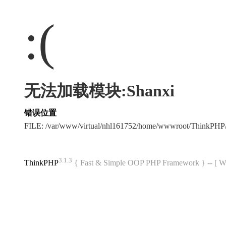
:(
无法加载模块:Shanxi
错误位置
FILE: /var/www/virtual/nhl161752/home/wwwroot/ThinkPH
3.1.3
ThinkPHP
{ Fast & Simple OOP PHP Framework } -- 