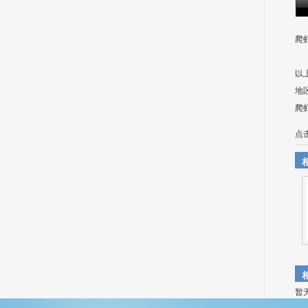
爬
以
地
爬
点
暂