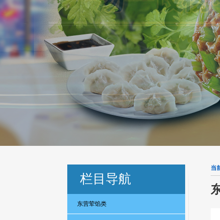
当
栏目导航
东营荤馅类