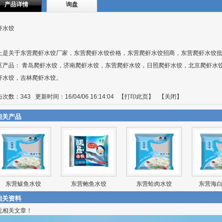
产品详情
询盘
虾水饺
上是关于东营爬虾水饺厂家，东营爬虾水饺价格，东营爬虾水饺招商，东营爬虾水饺
区产品：
青岛爬虾水饺
，
济南爬虾水饺
，
东营爬虾水饺
，
日照爬虾水饺
，
北京爬虾水
虾水饺
，
吉林爬虾水饺
。
击次数：
343
更新时间：16/04/06 16:14:04 【
打印此页
】 【
关闭
】
相关产品
东营鲅鱼水饺
东营鲍鱼水饺
东营蛤肉水饺
东营海
相关资料
无相关文章！