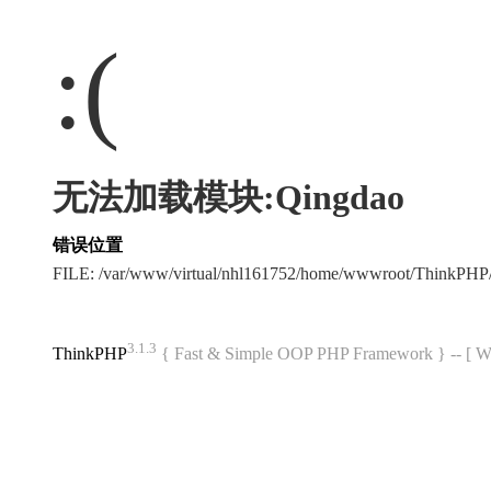
:(
无法加载模块:Qingdao
错误位置
FILE: /var/www/virtual/nhl161752/home/wwwroot/ThinkPH
3.1.3
ThinkPHP
{ Fast & Simple OOP PHP Framework } -- 