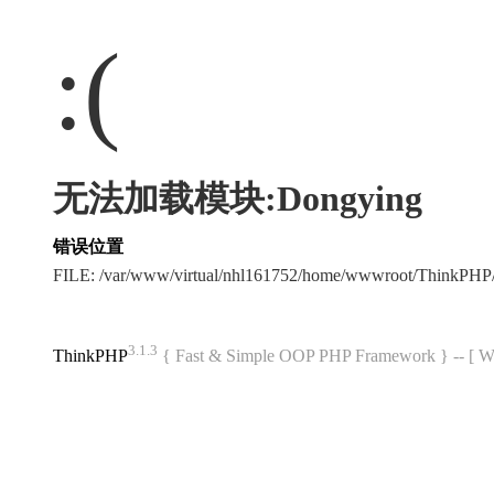
:(
无法加载模块:Dongying
错误位置
FILE: /var/www/virtual/nhl161752/home/wwwroot/ThinkPH
3.1.3
ThinkPHP
{ Fast & Simple OOP PHP Framework } -- 